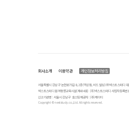
회사소개
이용약관
개인정보처리방침
서울특별시 강남구 논현로75길 8, 2층(역삼동, 비드 빌딩) ㈜넥스트스터디 
넥스트스터디 원격평생교육시설(제434호)
(주)넥스트스터디 사업자등록번호 : 
신고기관명 : 서울시 강남구
호스팅제공자 : (주)케이티
Copyright © nextstudy.co.,Ltd. All rights reserved.