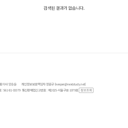
검색된 결과가 없습니다.
대표이사 양승윤
개인정보보호책임자 정운규 (keeper@nextstudy.net)
561-81-03379
통신판매업신고번호 : 제2025-서울구로-1079호