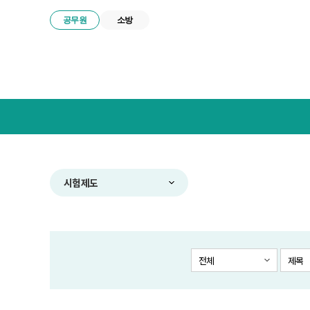
공무원
소방
넥
스
트
공
무
원
합
시험제도
격
전
략
연
구
전체
제목
소
메
뉴