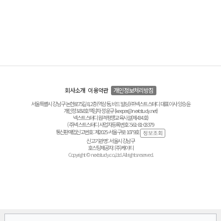
회사소개
이용약관
개인정보처리방침
서울특별시 강남구 논현로75길 8, 2층(역삼동, 비드 빌딩) ㈜넥스트스터디 대표이사 양승윤
개인정보보호책임자 정운규 (keeper@nextstudy.net)
넥스트스터디 원격평생교육시설(제434호)
(주)넥스트스터디 사업자등록번호 : 561-81-03379
통신판매업신고번호 : 제2025-서울구로-1079호
신고기관명 : 서울시 강남구
호스팅제공자 : (주)케이티
Copyright © nextstudy.co.,Ltd. All rights reserved.