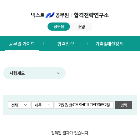
공무원
소방
넥스트공무원
공무원 가이드
합격전략
기출&해설강의
합격전략연구소
메뉴
시험제도
전체
제목
검색
검색된 결과가 없습니다.