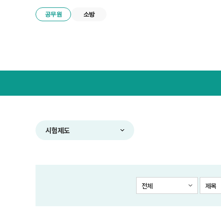
공무원
소방
넥
스
트
공
무
원
합
시험제도
격
전
략
연
구
전체
제목
소
메
뉴