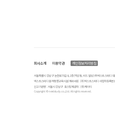
회사소개
이용약관
개인정보처리방침
서울특별시 강남구 논현로75길 8, 2층(역삼동, 비드 빌딩) ㈜넥스트스터디 
넥스트스터디 원격평생교육시설(제434호)
(주)넥스트스터디 사업자등록번호 : 
신고기관명 : 서울시 강남구
호스팅제공자 : (주)케이티
Copyright © nextstudy.co.,Ltd. All rights reserved.