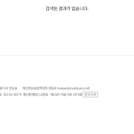
검색된 결과가 없습니다.
대표이사 양승윤
개인정보보호책임자 정운규 (keeper@nextstudy.net)
561-81-03379
통신판매업신고번호 : 제2025-서울구로-1079호