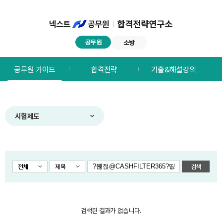
공무원
소방
넥스트공무원
공무원 가이드
합격전략
기출&해설강의
합격전략연구소
메뉴
시험제도
전체
제목
검색
검색된 결과가 없습니다.