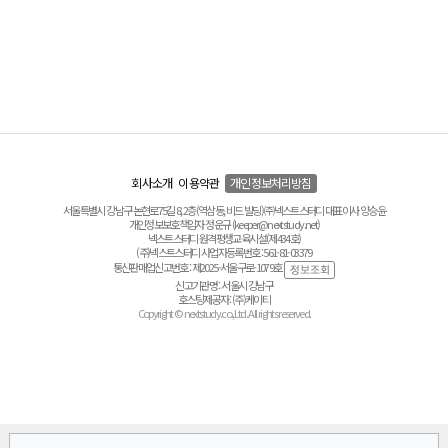
회사소개
이용약관
개인정보처리방침
서울특별시 강남구 논현로75길 8, 2층(역삼동, 비드 빌딩) ㈜넥스트스터디 대표이사 양승윤
개인정보보호책임자 정운규 (keeper@nextstudy.net)
넥스트스터디 원격평생교육시설(제434호)
(주)넥스트스터디 사업자등록번호 : 561-81-03379
통신판매업신고번호 : 제2025-서울구로-1079호
신고기관명 : 서울시 강남구
호스팅제공자 : (주)케이티
Copyright © nextstudy.co.,Ltd. All rights reserved.