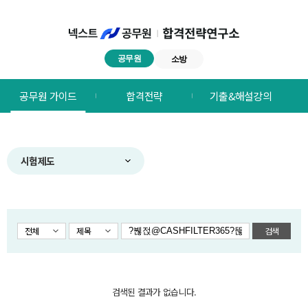
공무원
소방
넥스트공무원
공무원 가이드
합격전략
기출&해설강의
합격전략연구소
메뉴
시험제도
전체
제목
검색
검색된 결과가 없습니다.