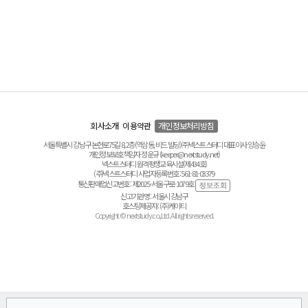
회사소개
이용약관
개인정보처리방침
서울특별시 강남구 논현로75길 8, 2층(역삼동, 비드 빌딩) ㈜넥스트스터디 대표이사 양승윤
개인정보보호책임자 정운규 (keeper@nextstudy.net)
넥스트스터디 원격평생교육시설(제434호)
(주)넥스트스터디 사업자등록번호 : 561-81-03379
통신판매업신고번호 : 제2025-서울구로-1079호
신고기관명 : 서울시 강남구
호스팅제공자 : (주)케이티
Copyright © nextstudy.co.,Ltd. All rights reserved.