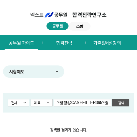
공무원
소방
넥스트공무원
공무원 가이드
합격전략
기출&해설강의
합격전략연구소
메뉴
시험제도
전체
제목
검색
검색된 결과가 없습니다.