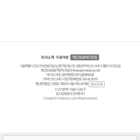
회사소개
이용약관
개인정보처리방침
서울특별시 강남구 논현로75길 8, 2층(역삼동, 비드 빌딩) ㈜넥스트스터디 대표이사 양승윤
개인정보보호책임자 정운규 (keeper@nextstudy.net)
넥스트스터디 원격평생교육시설(제434호)
(주)넥스트스터디 사업자등록번호 : 561-81-03379
통신판매업신고번호 : 제2025-서울구로-1079호
신고기관명 : 서울시 강남구
호스팅제공자 : (주)케이티
Copyright © nextstudy.co.,Ltd. All rights reserved.