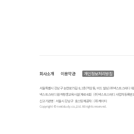
회사소개
이용약관
개인정보처리방침
서울특별시 강남구 논현로75길 8, 2층(역삼동, 비드 빌딩) ㈜넥스트스터디 
넥스트스터디 원격평생교육시설(제434호)
(주)넥스트스터디 사업자등록번호 : 
신고기관명 : 서울시 강남구
호스팅제공자 : (주)케이티
Copyright © nextstudy.co.,Ltd. All rights reserved.