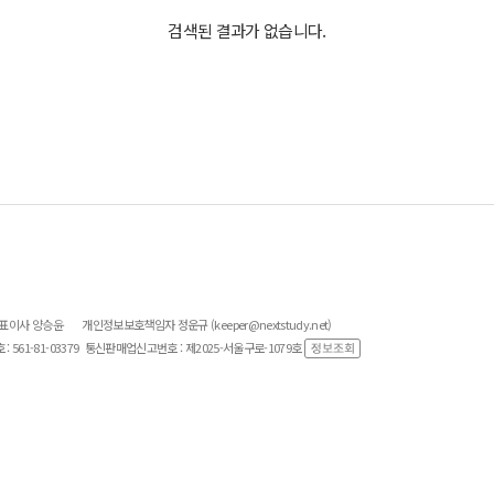
검색된 결과가 없습니다.
대표이사 양승윤
개인정보보호책임자 정운규 (keeper@nextstudy.net)
561-81-03379
통신판매업신고번호 : 제2025-서울구로-1079호