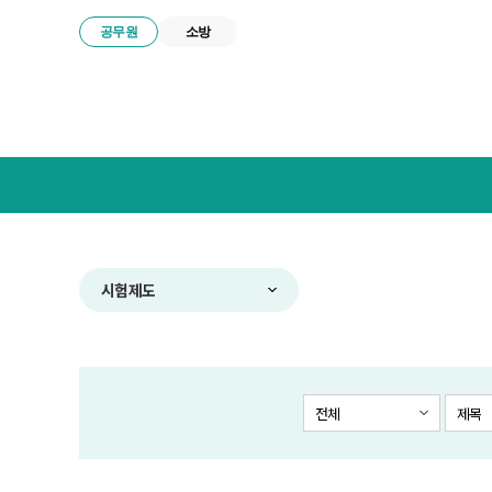
공무원
소방
넥
스
트
공
무
원
합
시험제도
격
전
략
연
구
전체
제목
소
메
뉴