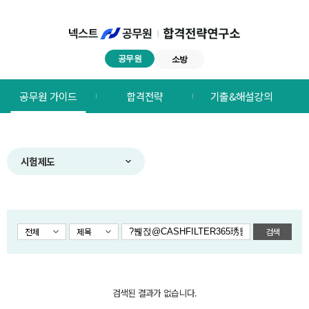
공무원
소방
넥스트공무원
공무원 가이드
합격전략
기출&해설강의
합격전략연구소
메뉴
시험제도
전체
제목
검색
검색된 결과가 없습니다.