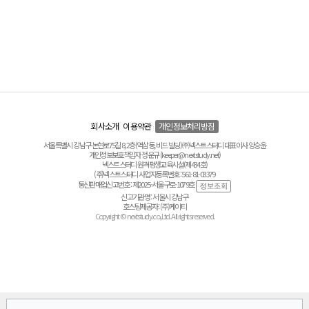
회사소개
이용약관
개인정보처리방침
서울특별시 강남구 논현로75길 8, 2층(역삼동, 비드 빌딩) ㈜넥스트스터디 대표이사 양승윤
개인정보보호책임자 정운규 (keeper@nextstudy.net)
넥스트스터디 원격평생교육시설(제434호)
(주)넥스트스터디 사업자등록번호 : 561-81-03379
통신판매업신고번호 : 제2025-서울구로-1079호
신고기관명 : 서울시 강남구
호스팅제공자 : (주)케이티
Copyright © nextstudy.co.,Ltd. All rights reserved.