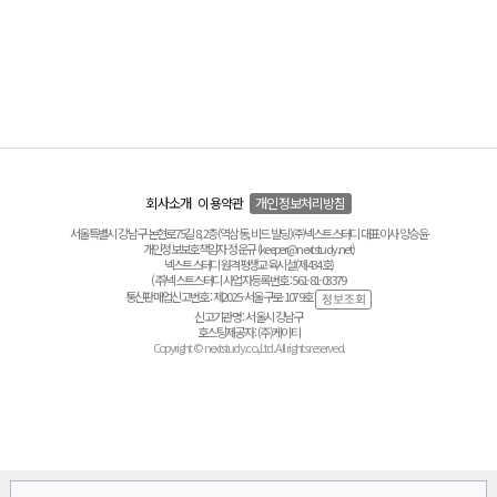
회사소개
이용약관
개인정보처리방침
서울특별시 강남구 논현로75길 8, 2층(역삼동, 비드 빌딩) ㈜넥스트스터디 대표이사 양승윤
개인정보보호책임자 정운규 (keeper@nextstudy.net)
넥스트스터디 원격평생교육시설(제434호)
(주)넥스트스터디 사업자등록번호 : 561-81-03379
통신판매업신고번호 : 제2025-서울구로-1079호
신고기관명 : 서울시 강남구
호스팅제공자 : (주)케이티
Copyright © nextstudy.co.,Ltd. All rights reserved.