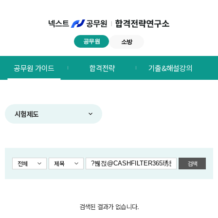
공무원
소방
넥스트공무원
공무원 가이드
합격전략
기출&해설강의
합격전략연구소
메뉴
시험제도
전체
제목
검색
검색된 결과가 없습니다.