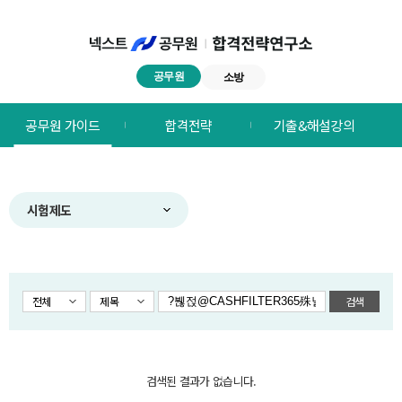
공무원
소방
넥스트공무원
공무원 가이드
합격전략
기출&해설강의
합격전략연구소
메뉴
시험제도
전체
제목
검색
검색된 결과가 없습니다.