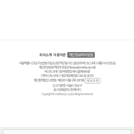
회사소개
이용약관
개인정보처리방침
서울특별시 강남구 논현로75길 8, 2층(역삼동, 비드 빌딩) ㈜넥스트스터디 대표이사 양승윤
개인정보보호책임자 정운규 (keeper@nextstudy.net)
넥스트스터디 원격평생교육시설(제434호)
(주)넥스트스터디 사업자등록번호 : 561-81-03379
통신판매업신고번호 : 제2025-서울구로-1079호
신고기관명 : 서울시 강남구
호스팅제공자 : (주)케이티
Copyright © nextstudy.co.,Ltd. All rights reserved.