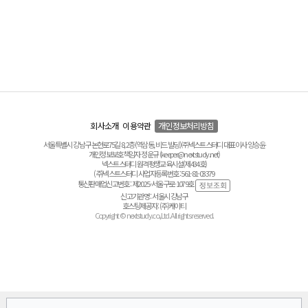
회사소개
이용약관
개인정보처리방침
서울특별시 강남구 논현로75길 8, 2층(역삼동, 비드 빌딩) ㈜넥스트스터디 대표이사 양승윤
개인정보보호책임자 정운규 (keeper@nextstudy.net)
넥스트스터디 원격평생교육시설(제434호)
(주)넥스트스터디 사업자등록번호 : 561-81-03379
통신판매업신고번호 : 제2025-서울구로-1079호
신고기관명 : 서울시 강남구
호스팅제공자 : (주)케이티
Copyright © nextstudy.co.,Ltd. All rights reserved.