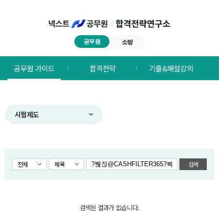
공무원
소방
넥스트공무원
공무원 가이드
합격전략
기출&해설강의
합격전략연구소
메뉴
시험제도
전체
제목
검색
검색된 결과가 없습니다.