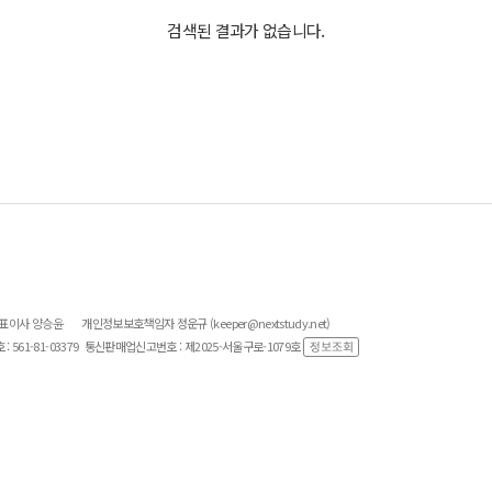
검색된 결과가 없습니다.
대표이사 양승윤
개인정보보호책임자 정운규 (keeper@nextstudy.net)
561-81-03379
통신판매업신고번호 : 제2025-서울구로-1079호