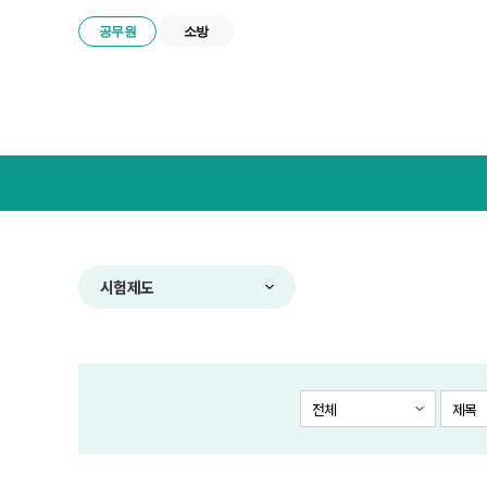
공무원
소방
넥
스
트
공
무
원
합
시험제도
격
전
략
연
구
전체
제목
소
메
뉴