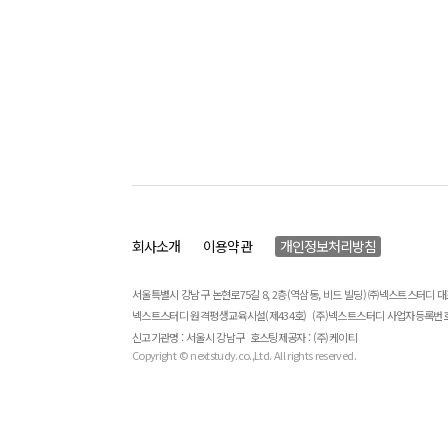
회사소개
이용약관
개인정보처리방침
서울특별시 강남구 논현로75길 8, 2층(역삼동, 비드 빌딩) ㈜넥스트스터디 
넥스트스터디 원격평생교육시설(제434호)
(주)넥스트스터디 사업자등록번호 : 
신고기관명 : 서울시 강남구
호스팅제공자 : (주)케이티
Copyright © nextstudy.co.,Ltd. All rights reserved.