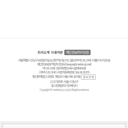
회사소개
이용약관
개인정보처리방침
서울특별시 강남구 논현로75길 8, 2층(역삼동, 비드 빌딩) ㈜넥스트스터디 대표이사 양승윤
개인정보보호책임자 정운규 (keeper@nextstudy.net)
넥스트스터디 원격평생교육시설(제434호)
(주)넥스트스터디 사업자등록번호 : 561-81-03379
통신판매업신고번호 : 제2025-서울구로-1079호
신고기관명 : 서울시 강남구
호스팅제공자 : (주)케이티
Copyright © nextstudy.co.,Ltd. All rights reserved.