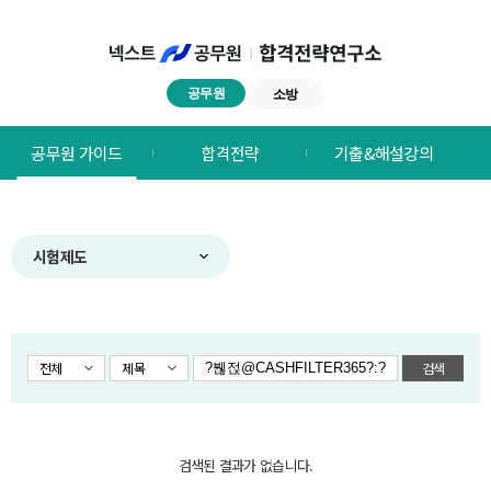
공무원
소방
넥스트공무원
공무원 가이드
합격전략
기출&해설강의
합격전략연구소
메뉴
시험제도
전체
제목
검색
검색된 결과가 없습니다.