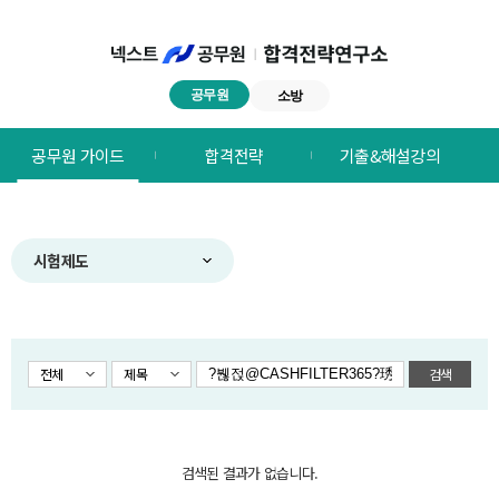
공무원
소방
넥스트공무원
공무원 가이드
합격전략
기출&해설강의
합격전략연구소
메뉴
시험제도
전체
제목
검색
검색된 결과가 없습니다.