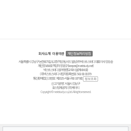
회사소개
이용약관
개인정보처리방침
서울특별시 강남구 논현로75길 8, 2층(역삼동, 비드 빌딩) ㈜넥스트스터디 대표이사 양승윤
개인정보보호책임자 정운규 (keeper@nextstudy.net)
넥스트스터디 원격평생교육시설(제434호)
(주)넥스트스터디 사업자등록번호 : 561-81-03379
통신판매업신고번호 : 제2025-서울구로-1079호
신고기관명 : 서울시 강남구
호스팅제공자 : (주)케이티
Copyright © nextstudy.co.,Ltd. All rights reserved.