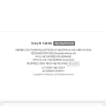
회사소개
이용약관
개인정보처리방침
서울특별시 강남구 논현로75길 8, 2층(역삼동, 비드 빌딩) ㈜넥스트스터디 대표이사 양승윤
개인정보보호책임자 정운규 (keeper@nextstudy.net)
넥스트스터디 원격평생교육시설(제434호)
(주)넥스트스터디 사업자등록번호 : 561-81-03379
통신판매업신고번호 : 제2025-서울구로-1079호
신고기관명 : 서울시 강남구
호스팅제공자 : (주)케이티
Copyright © nextstudy.co.,Ltd. All rights reserved.