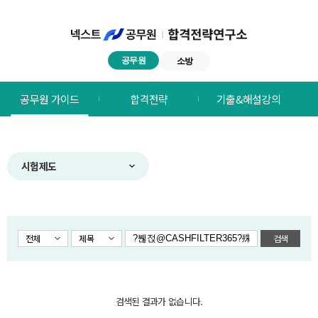
공무원
소방
넥스트공무원
공무원 가이드
합격전략
기출&해설강의
합격전략연구소
메뉴
시험제도
전체
제목
검색
검색된 결과가 없습니다.