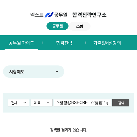
공무원
소방
넥스트공무원
공무원 가이드
합격전략
기출&해설강의
합격전략연구소
메뉴
시험제도
전체
제목
검색
검색된 결과가 없습니다.