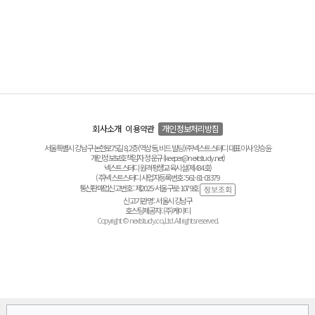
회사소개
이용약관
개인정보처리방침
서울특별시 강남구 논현로75길 8, 2층(역삼동, 비드 빌딩) ㈜넥스트스터디 대표이사 양승윤
개인정보보호책임자 정운규 (keeper@nextstudy.net)
넥스트스터디 원격평생교육시설(제434호)
(주)넥스트스터디 사업자등록번호 : 561-81-03379
통신판매업신고번호 : 제2025-서울구로-1079호
신고기관명 : 서울시 강남구
호스팅제공자 : (주)케이티
Copyright © nextstudy.co.,Ltd. All rights reserved.