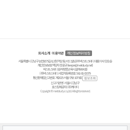
회사소개
이용약관
개인정보처리방침
서울특별시 강남구 논현로75길 8, 2층(역삼동, 비드 빌딩) ㈜넥스트스터디 대표이사 양승윤
개인정보보호책임자 정운규 (keeper@nextstudy.net)
넥스트스터디 원격평생교육시설(제434호)
(주)넥스트스터디 사업자등록번호 : 561-81-03379
통신판매업신고번호 : 제2025-서울구로-1079호
신고기관명 : 서울시 강남구
호스팅제공자 : (주)케이티
Copyright © nextstudy.co.,Ltd. All rights reserved.