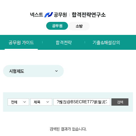
공무원
소방
넥스트공무원
공무원 가이드
합격전략
기출&해설강의
합격전략연구소
메뉴
시험제도
전체
제목
검색
검색된 결과가 없습니다.