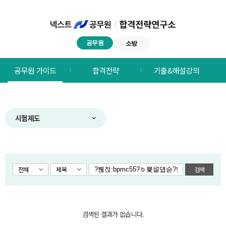
공무원
소방
넥스트공무원
공무원 가이드
합격전략
기출&해설강의
합격전략연구소
메뉴
시험제도
전체
제목
검색
검색된 결과가 없습니다.