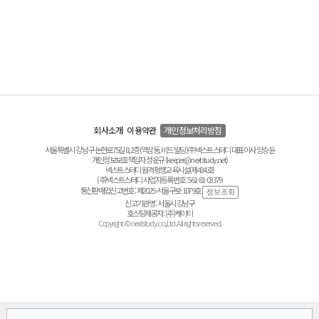
회사소개
이용약관
개인정보처리방침
서울특별시 강남구 논현로75길 8, 2층(역삼동, 비드 빌딩) ㈜넥스트스터디 대표이사 양승윤
개인정보보호책임자 정운규 (keeper@nextstudy.net)
넥스트스터디 원격평생교육시설(제434호)
(주)넥스트스터디 사업자등록번호 : 561-81-03379
통신판매업신고번호 : 제2025-서울구로-1079호
신고기관명 : 서울시 강남구
호스팅제공자 : (주)케이티
Copyright © nextstudy.co.,Ltd. All rights reserved.