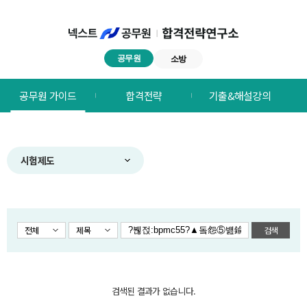
공무원
소방
넥스트공무원
공무원 가이드
합격전략
기출&해설강의
합격전략연구소
메뉴
시험제도
전체
제목
검색
검색된 결과가 없습니다.