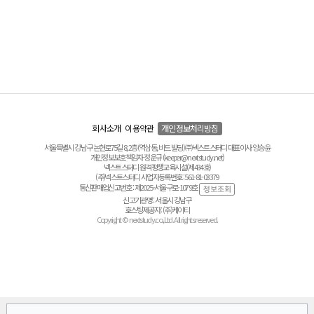
회사소개
이용약관
개인정보처리방침
서울특별시 강남구 논현로75길 8, 2층(역삼동, 비드 빌딩) ㈜넥스트스터디 대표이사 양승윤
개인정보보호책임자 정운규 (keeper@nextstudy.net)
넥스트스터디 원격평생교육시설(제434호)
(주)넥스트스터디 사업자등록번호 : 561-81-03379
통신판매업신고번호 : 제2025-서울구로-1079호
신고기관명 : 서울시 강남구
호스팅제공자 : (주)케이티
Copyright © nextstudy.co.,Ltd. All rights reserved.