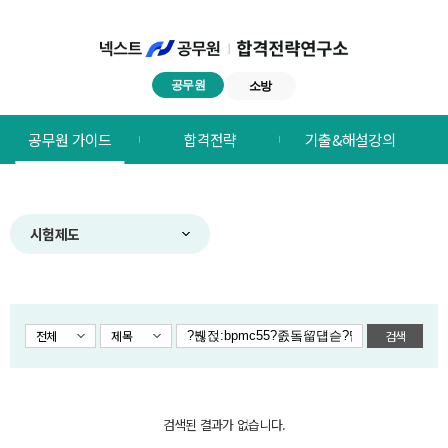
공무원
소방
넥스트공무원
공무원 가이드
합격전략
기출&해설강의
합격전략연구소
메뉴
시험제도
전체
제목
검색
검색된 결과가 없습니다.