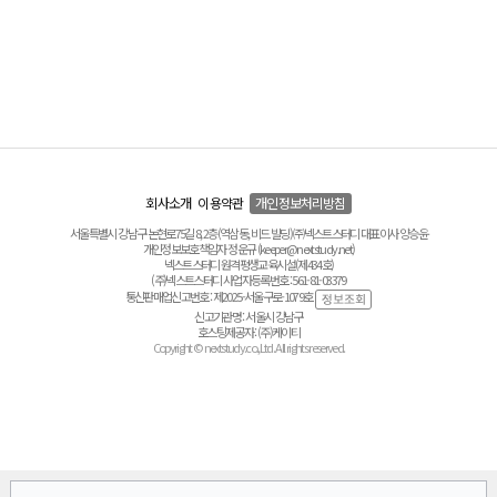
회사소개
이용약관
개인정보처리방침
서울특별시 강남구 논현로75길 8, 2층(역삼동, 비드 빌딩) ㈜넥스트스터디 대표이사 양승윤
개인정보보호책임자 정운규 (keeper@nextstudy.net)
넥스트스터디 원격평생교육시설(제434호)
(주)넥스트스터디 사업자등록번호 : 561-81-03379
통신판매업신고번호 : 제2025-서울구로-1079호
신고기관명 : 서울시 강남구
호스팅제공자 : (주)케이티
Copyright © nextstudy.co.,Ltd. All rights reserved.