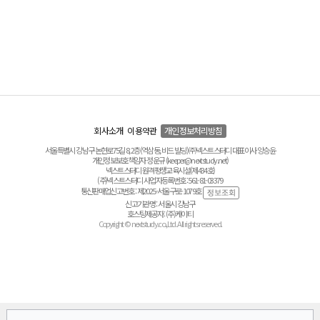
회사소개
이용약관
개인정보처리방침
서울특별시 강남구 논현로75길 8, 2층(역삼동, 비드 빌딩) ㈜넥스트스터디 대표이사 양승윤
개인정보보호책임자 정운규 (keeper@nextstudy.net)
넥스트스터디 원격평생교육시설(제434호)
(주)넥스트스터디 사업자등록번호 : 561-81-03379
통신판매업신고번호 : 제2025-서울구로-1079호
신고기관명 : 서울시 강남구
호스팅제공자 : (주)케이티
Copyright © nextstudy.co.,Ltd. All rights reserved.