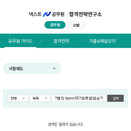
공무원
소방
넥스트공무원
공무원 가이드
합격전략
기출&해설강의
합격전략연구소
메뉴
시험제도
전체
제목
검색
검색된 결과가 없습니다.