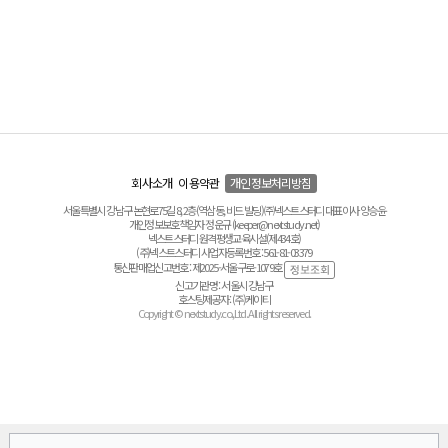
회사소개
이용약관
개인정보처리방침
서울특별시 강남구 논현로75길 8, 2층(역삼동, 비드 빌딩) ㈜넥스트스터디 대표이사 양승윤
개인정보보호책임자 정운규 (keeper@nextstudy.net)
넥스트스터디 원격평생교육시설(제434호)
(주)넥스트스터디 사업자등록번호 : 561-81-03379
통신판매업신고번호 : 제2025-서울구로-1079호
신고기관명 : 서울시 강남구
호스팅제공자 : (주)케이티
Copyright © nextstudy.co.,Ltd. All rights reserved.