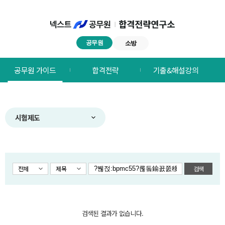
공무원
소방
넥스트공무원
공무원 가이드
합격전략
기출&해설강의
합격전략연구소
메뉴
시험제도
전체
제목
검색
검색된 결과가 없습니다.