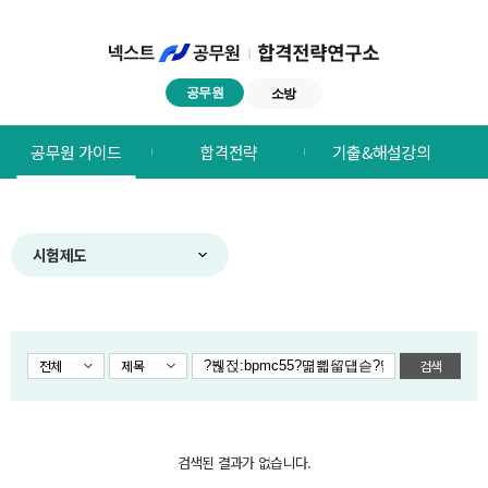
공무원
소방
넥스트공무원
공무원 가이드
합격전략
기출&해설강의
합격전략연구소
메뉴
시험제도
전체
제목
검색
검색된 결과가 없습니다.