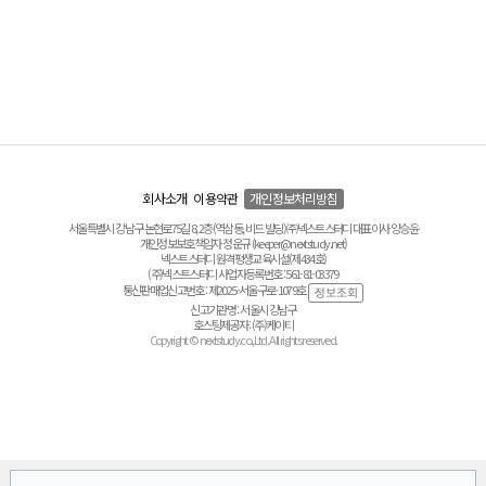
회사소개
이용약관
개인정보처리방침
서울특별시 강남구 논현로75길 8, 2층(역삼동, 비드 빌딩) ㈜넥스트스터디 대표이사 양승윤
개인정보보호책임자 정운규 (keeper@nextstudy.net)
넥스트스터디 원격평생교육시설(제434호)
(주)넥스트스터디 사업자등록번호 : 561-81-03379
통신판매업신고번호 : 제2025-서울구로-1079호
신고기관명 : 서울시 강남구
호스팅제공자 : (주)케이티
Copyright © nextstudy.co.,Ltd. All rights reserved.