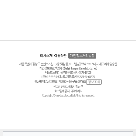
회사소개
이용약관
개인정보처리방침
서울특별시 강남구 논현로75길 8, 2층(역삼동, 비드 빌딩) ㈜넥스트스터디 대표이사 양승윤
개인정보보호책임자 정운규 (keeper@nextstudy.net)
넥스트스터디 원격평생교육시설(제434호)
(주)넥스트스터디 사업자등록번호 : 561-81-03379
통신판매업신고번호 : 제2025-서울구로-1079호
신고기관명 : 서울시 강남구
호스팅제공자 : (주)케이티
Copyright © nextstudy.co.,Ltd. All rights reserved.