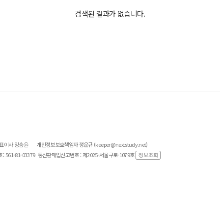
검색된 결과가 없습니다.
대표이사 양승윤
개인정보보호책임자 정운규 (keeper@nextstudy.net)
561-81-03379
통신판매업신고번호 : 제2025-서울구로-1079호