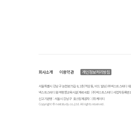
회사소개
이용약관
개인정보처리방침
서울특별시 강남구 논현로75길 8, 2층(역삼동, 비드 빌딩) ㈜넥스트스터디 
넥스트스터디 원격평생교육시설(제434호)
(주)넥스트스터디 사업자등록번호 : 
신고기관명 : 서울시 강남구
호스팅제공자 : (주)케이티
Copyright © nextstudy.co.,Ltd. All rights reserved.