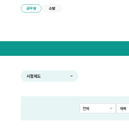
공무원
소방
넥
스
트
공
무
원
합
시험제도
격
전
략
연
구
전체
제목
소
메
뉴