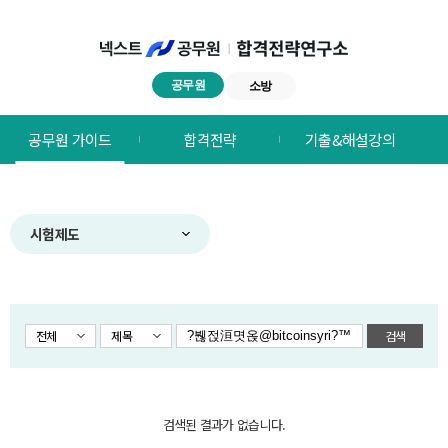
공무원
소방
넥스트공무원
공무원 가이드
합격전략
기출&해설강의
합격전략연구소
메뉴
시험제도
전체
제목
검색
검색된 결과가 없습니다.