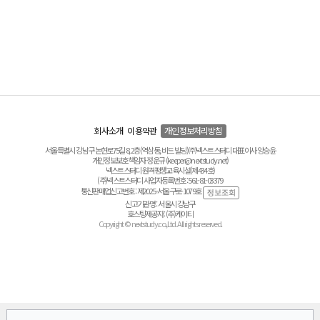
회사소개
이용약관
개인정보처리방침
서울특별시 강남구 논현로75길 8, 2층(역삼동, 비드 빌딩) ㈜넥스트스터디 대표이사 양승윤
개인정보보호책임자 정운규 (keeper@nextstudy.net)
넥스트스터디 원격평생교육시설(제434호)
(주)넥스트스터디 사업자등록번호 : 561-81-03379
통신판매업신고번호 : 제2025-서울구로-1079호
신고기관명 : 서울시 강남구
호스팅제공자 : (주)케이티
Copyright © nextstudy.co.,Ltd. All rights reserved.